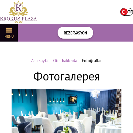
TR
REZERVASYON
MENÜ
Ana sayfa
–
Otel hakkında
–
Fotoğraflar
Фотогалерея