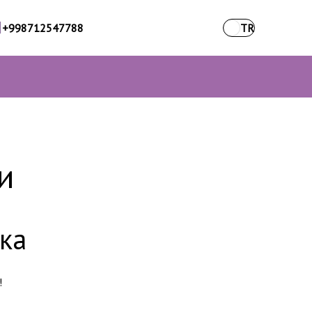
+998712547788
TR
и
ка
!