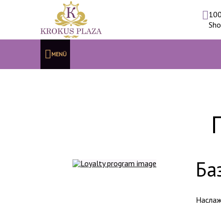
100
Sho
MENÜ
Ба
Наслаж