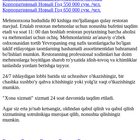
Корпоративный Новый Год 550 000 сум. /чел.
Корпоративный Новый Год 650 000 сум. /чел.
Mehmonxona hududida 80 kishiga mo'ljallangan qulay restoran
mavjud. Ertalab restoran mehmonlar uchun nonushta bufetini taqdim
etadi va soat 11: 00 dan boshlab restoran poytaxtning barcha aholisi
va mehmonlari uchun ochiq. Mehmonlarimiz an'anaviy o'zbek
oshxonasidan tortib Yevropaning eng nafis taomlarigacha bo'lgan
taklif etilayotgan taomlarning hashamatli assortimentidan bahramand
bo'lishlari mumkin. Restoranning professional xodimlari har doim
mehmonlarga boyitilgan sharob ro'yxatida idish-tovoq va ichimliklar
tanlashda yordam berishga tayyor.
24/7 ishlaydigan lobbi barida siz uchrashuv o'tkazishingiz, bir
chashka xushbo'y qahva ichishingiz yoki yolg'iz vaqt o'tkazishingiz
mumkin.
"Xona xizmati" xizmati 24 soat davomida taqdim etiladi.
Agar siz erta jo'nab ketsangiz, oldindan qabul qilish va qabul qilish
xizmatining sotrulnikiga murojaat qilib, nonushta qilishingiz
mumkin.