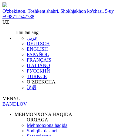
O'zbekiston, Toshkent shahri, Shokhjakhon ko'chasi, 5-uy
+998712547788
UZ
Tilni tanlang
عربي
DEUTSCH
ENGLISH
ESPAÑOL
FRANÇAIS
ITALIANO
РУССКИЙ
TÜRKÇE
O‘ZBEKCHA
汉语
MENYU
BANDLOV
MEHMONXONA HAQIDA
ORQAGA
Mehmonxona haqida
Sodiqlik dasturi