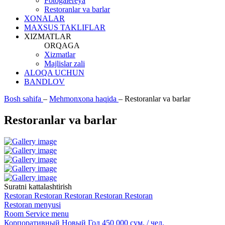
Fotogalereya
Restoranlar va barlar
XONALAR
MAXSUS TAKLIFLAR
XIZMATLAR
ORQAGA
Xizmatlar
Majlislar zali
ALOQA UCHUN
BANDLOV
Bosh sahifa
–
Mehmonxona haqida
–
Restoranlar va barlar
Restoranlar va barlar
Suratni kattalashtirish
Restoran
Restoran
Restoran
Restoran
Restoran
Restoran menyusi
Room Service menu
Корпоративный Новый Год 450 000 сум. / чел.