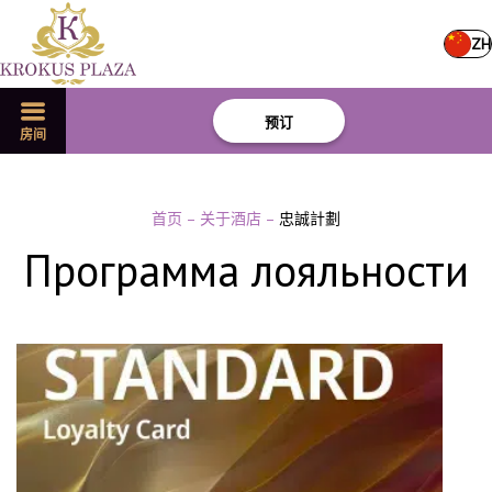
ZH
预订
房间
首页
–
关于酒店
–
忠誠計劃
Программа лояльности