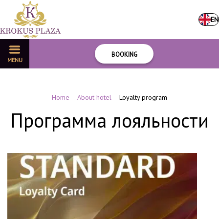
EN
BOOKING
MENU
Home
–
About hotel
–
Loyalty program
Программа лояльности