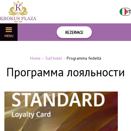
IT
REZERVACE
MENU
Home
–
Sull'hotel
–
Programma fedeltà
Программа лояльности